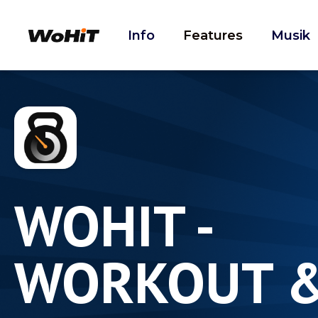
Info
Features
Musik
WOHIT -
WORKOUT &