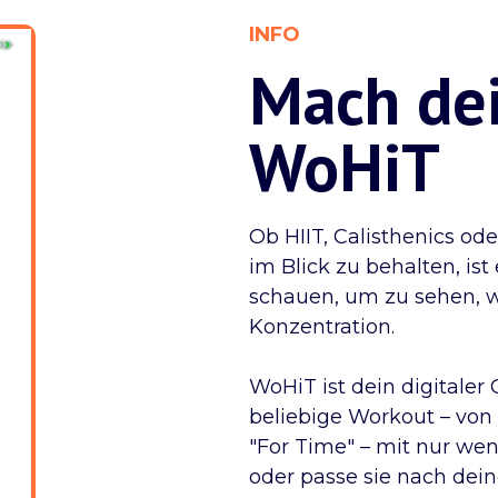
INFO
Mach de
WoHiT
Ob HIIT, Calisthenics od
im Blick zu behalten, is
schauen, um zu sehen, w
Konzentration.
WoHiT ist dein digitaler 
beliebige Workout – vo
"For Time" – mit nur wen
oder passe sie nach dei